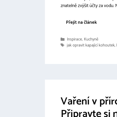
znatelně zvýšit účty za vodu
Přejít na článek
Rubriky
Inspirace
,
Kuchyně
Štítky
jak opravit kapající kohoutek
,
Vaření v přír
Připravte si 