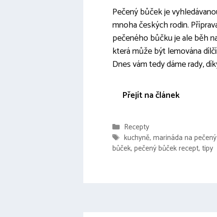
Pečený bůček je vyhledávan
mnoha českých rodin. Příprav
pečeného bůčku je ale běh na
která může být lemována díl
Dnes vám tedy dáme rady, dík
Přejít na článek
Rubriky
Recepty
Štítky
kuchyně
,
marináda na pečený
bůček
,
pečený bůček recept
,
tipy