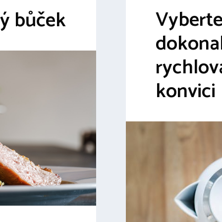
Vyberte
ný bůček
dokona
rychlov
konvici