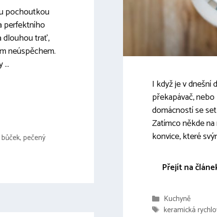
ou pochoutkou
a perfektního
 dlouhou trať,
čím neúspěchem.
y …
I když je v dnešní
překapávač, nebo 
domácností se setk
Zatímco někde na
konvice, které svý
 bůček
,
pečený
Přejít na článe
Rubriky
Kuchyně
Štítky
keramická rychlo