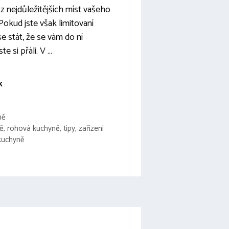
z nejdůležitějších míst vašeho
okud jste však limitovaní
 stát, že se vám do ní
te si přáli. V …
k
ně
ě
,
rohová kuchyně
,
tipy
,
zařízení
 kuchyně