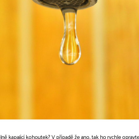
ně kapající kohoutek? V případě že ano, tak ho rychle opravt