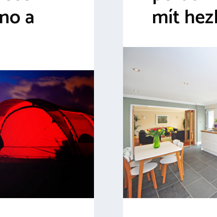
no a
mít hez