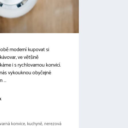
 době moderní kupovat si
kávovar, ve většině
áme i s rychlovarnou konvicí.
 nás vykouknou obyčejné
m …
k
varná konvice
,
kuchyně
,
nerezová