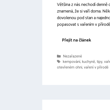
Většina z nás nechodí denně d
znamená, že si vaří doma. Ně
dovolenou pod stan a najedn
popasovat s vařením v přírod
Přejít na článek
Rubriky
Nezařazené
Štítky
kempování
,
kuchyně
,
tipy
,
vař
otevřeném ohni
,
vaření v přírodě