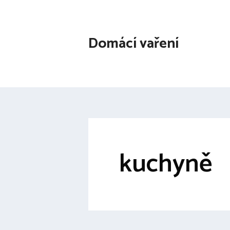
Přeskočit
na
obsah
Domácí vaření
kuchyně