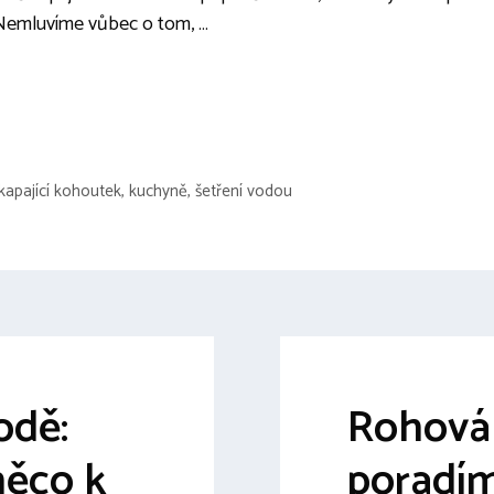
. Nemluvíme vůbec o tom, …
kapající kohoutek
,
kuchyně
,
šetření vodou
odě:
Rohová
něco k
poradím