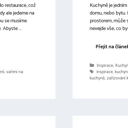
Kuchyně je jedním 
o restaurace, což
domu, nebo bytu. P
kdy ale jedeme na
prostorem, může se
ou se musíme
nevejde vše, co bys
ě. Abyste …
Přejít na článe
Rubriky
Inspirace
,
Kuchy
Štítky
inspirace
,
kuchyn
ení
,
vaření na
kuchyně
,
zařizování