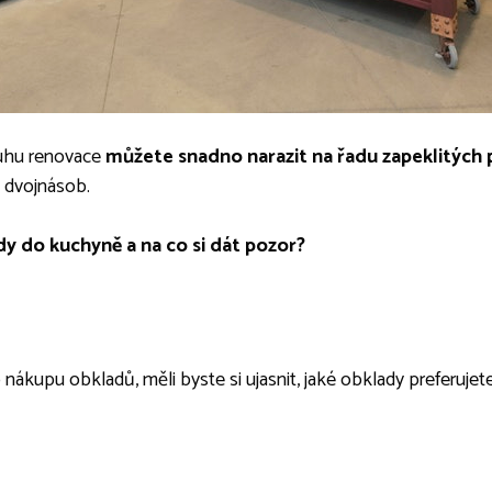
ruhu renovace
můžete snadno narazit na řadu zapeklitých
 dvojnásob.
ady do kuchyně a na co si dát pozor?
ů
ákupu obkladů, měli byste si ujasnit, jaké obklady preferujete