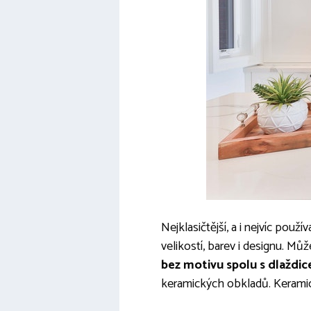
Nejklasičtější, a i nejvíc pou
velikostí, barev i designu. Můž
bez motivu spolu s dlaždi
keramických obkladů. Keramic