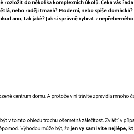
 rozložit do několika komplexních úkolů. Čeká vás řada
tlá, nebo raději tmavá? Moderní, nebo spíše domácká? A
okud ano, tak jaké? Jak si správně vybrat z nepřeberného
zené centrum domu. A protože v ní trávíte zpravidla mnoho čas
t v tomto ohledu trochu ošemetná záležitost. Zvlášť v přípa
svépomocí. Výhodou může být, že
jen vy sami víte nejlépe, k