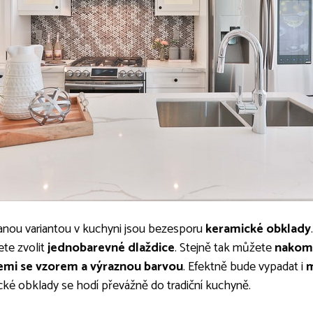
žívanou variantou v kuchyni jsou bezesporu
keramické obklady
ete zvolit
jednobarevné dlaždice
. Stejně tak můžete
nakomb
cemi se vzorem a výraznou barvou
. Efektně bude vypadat i
m
ké obklady se hodí převážně do tradiční kuchyně.