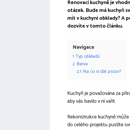
Renovaci kuchyně je vhodné
otázek. Bude má kuchyň svě
mít v kuchyni obklady? A p
dozvíte v tomto článku.
Navigace
1
Typ obkladů
2
Barva
2.1
Na co si dát pozor?
Kuchyň je považována za přiro
aby vás bavilo v ní vařit.
Rekonstrukce kuchyně může bý
do celého projektu pustíte 