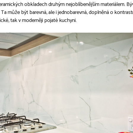
eramických obkladech druhým nejoblíbenějším materiálem. Býva
. Ta může být barevná, ale i jednobarevná, doplněná o kontras
cké, tak v moderněji pojaté kuchyni.