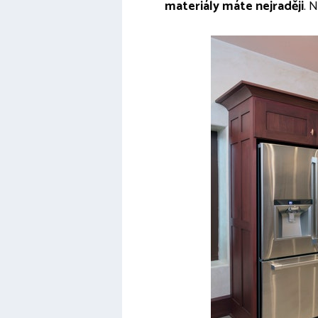
materiály máte nejraději
. 