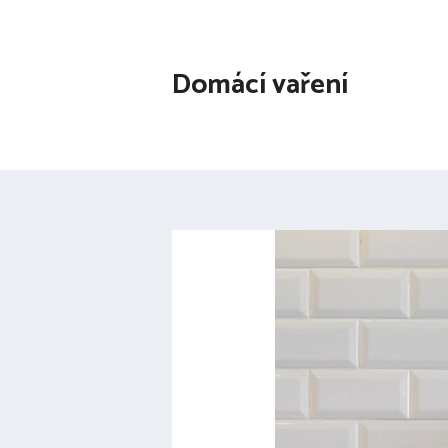
Přeskočit
na
obsah
Domácí vaření