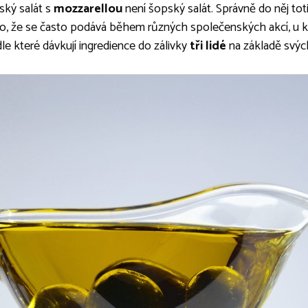
ský salát s
mozzarellou
není šopský salát. Správně do něj toti
 to, že se často podává během různých společenských akcí, u
le které dávkují ingredience do zálivky
tři lidé
na základě svýc