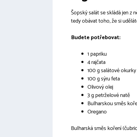
Šopský salát se skládá jen z 
tedy obávat toho, že si udělá
Budete potřebovat:
1 papriku
4 rajčata
100 g salátové okurky
100 g sýru feta
Olivový olej
3 g petrželové natě
Bulharskou směs koře
Oregano
Bulharská směs koření (čubrica)