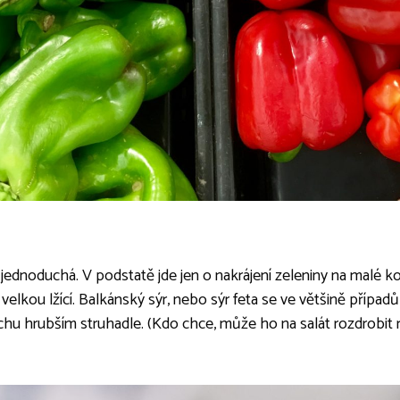
i jednoduchá. V podstatě jde jen o nakrájení zeleniny na malé k
elkou lžící. Balkánský sýr, nebo sýr feta se ve většině případů
ochu hrubším struhadle. (Kdo chce, může ho na salát rozdrobit 