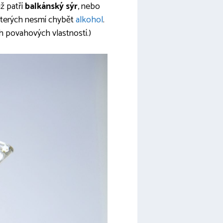
ž patří
balkánský sýr
, nebo
 kterých nesmí chybět
alkohol
.
h povahových vlastností.)