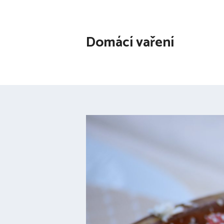
Přeskočit
na
obsah
Domácí vaření