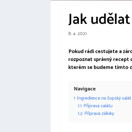
Jak udělat
8. 4. 2021
Pokud rádi cestujete a záro
rozpoznat správný recept
kterém se budeme tímto d
Navigace
1
Ingredience na šopský salát
1.1
Příprava salátu
1.2
Příprava zálivky