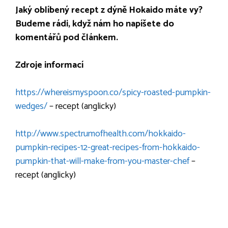
Jaký oblíbený recept z dýně Hokaido máte vy?
Budeme rádi, když nám ho napíšete do
komentářů pod článkem.
Zdroje informací
https://whereismyspoon.co/spicy-roasted-pumpkin-
wedges/
– recept (anglicky)
http://www.spectrumofhealth.com/hokkaido-
pumpkin-recipes-12-great-recipes-from-hokkaido-
pumpkin-that-will-make-from-you-master-chef
–
recept (anglicky)