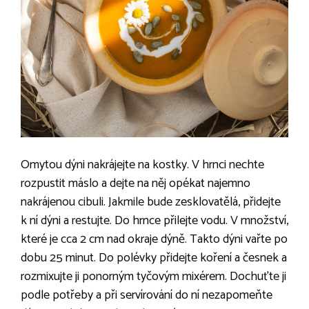
Omytou dýni nakrájejte na kostky. V hrnci nechte
rozpustit máslo a dejte na něj opékat najemno
nakrájenou cibuli. Jakmile bude zesklovatělá, přidejte
k ní dýni a restujte. Do hrnce přilejte vodu. V množství,
které je cca 2 cm nad okraje dýně. Takto dýni vařte po
dobu 25 minut. Do polévky přidejte koření a česnek a
rozmixujte ji ponorným tyčovým mixérem. Dochuťte ji
podle potřeby a při servírování do ní nezapomeňte