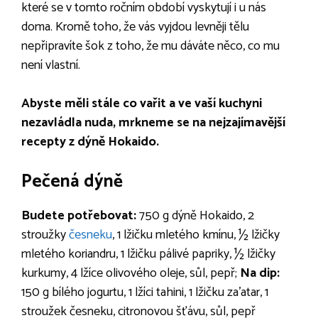
které se v tomto ročním období vyskytují i u nás
doma. Kromě toho, že vás vyjdou levněji tělu
nepřipravíte šok z toho, že mu dáváte něco, co mu
není vlastní.
Abyste měli stále co vařit a ve vaší kuchyni
nezavládla nuda, mrkneme se na nejzajímavější
recepty z dýně Hokaido.
Pečená dýně
Budete potřebovat:
750 g dýně Hokaido, 2
stroužky
česneku
, 1 lžičku mletého kmínu, ½ lžičky
mletého koriandru, 1 lžičku pálivé papriky, ½ lžičky
kurkumy, 4 lžíce olivového oleje, sůl, pepř;
Na dip:
150 g bílého jogurtu, 1 lžíci tahini, 1 lžičku
za’atar, 1
stroužek česneku, citronovou šťávu, sůl, pepř