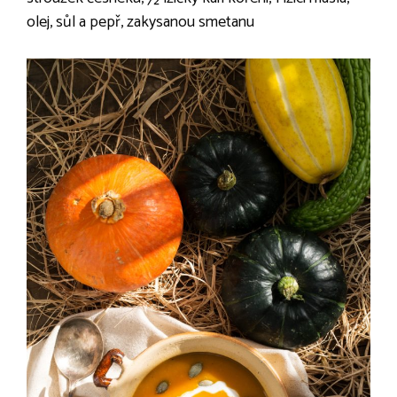
olej, sůl a pepř, zakysanou smetanu