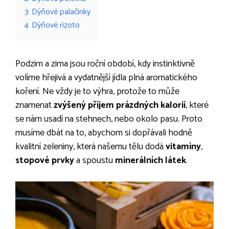
3
Dýňové palačinky
4
Dýňové rizoto
Podzim a zima jsou roční období, kdy instinktivně
volíme hřejivá a vydatnější jídla plná aromatického
koření. Ne vždy je to výhra, protože to může
znamenat
zvýšený příjem prázdných kalorií
, které
se nám usadí na stehnech, nebo okolo pasu. Proto
musíme dbát na to, abychom si dopřávali hodně
kvalitní zeleniny, která našemu tělu dodá
vitamíny
,
stopové prvky
a spoustu
minerálních látek
.