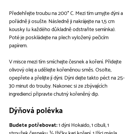
Předehřejte troubu na 200° C. Mezi tím umyjte dýni a
pořádně ji osušte. Následně ji nakrájejte na 1,5 cm
kousky (u každého důkladně odstraňte semínka).
Poté je poskládejte na plech vyložený pečicím
papírem.
V misce mezi tím smíchejte česnek a koření. Přidejte
olivový olej a udělejte kořeněnou směs. Osolte,
opepřete a přelijte jí dýni. Dýni dejte takto péct na 25-
30 minut do trouby. Nakonec si ze zbývajících
ingrediencí připravte chutný kořeněný dip.
Dýňová polévka
Budete potřebovat:
1 dýni Hokaido, 1 cibuli, 1
stroužek česneku, ½ lžičky kari koření, 1 lžíci másla,