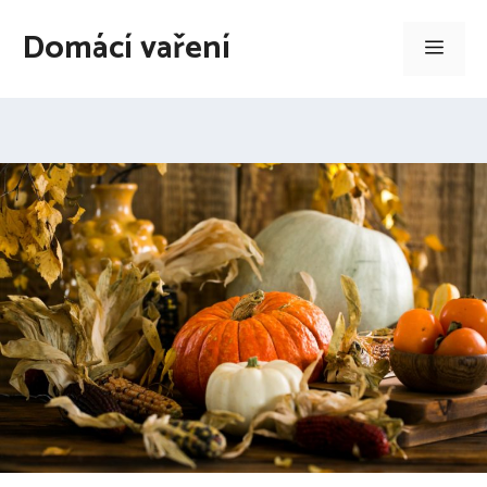
Přeskočit
Domácí vaření
na
Men
obsah