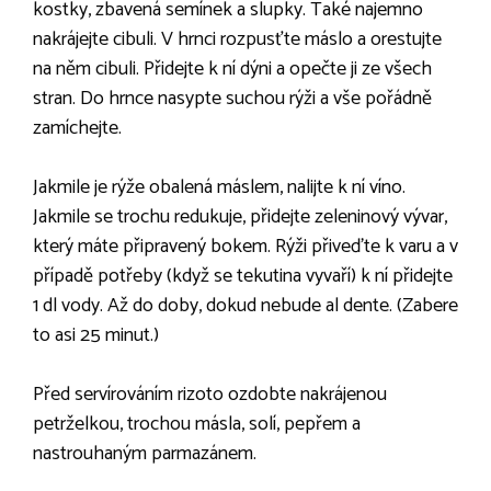
kostky, zbavená semínek a slupky. Také najemno
nakrájejte cibuli. V hrnci rozpusťte máslo a orestujte
na něm cibuli. Přidejte k ní dýni a opečte ji ze všech
stran. Do hrnce nasypte suchou rýži a vše pořádně
zamíchejte.
Jakmile je rýže obalená máslem, nalijte k ní víno.
Jakmile se trochu redukuje, přidejte zeleninový vývar,
který máte připravený bokem. Rýži přiveďte k varu a v
případě potřeby (když se tekutina vyvaří) k ní přidejte
1 dl vody. Až do doby, dokud nebude al dente. (Zabere
to asi 25 minut.)
Před servírováním rizoto ozdobte nakrájenou
petrželkou, trochou másla, solí, pepřem a
nastrouhaným parmazánem.