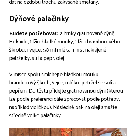
dát na ozdobu trochu zakysané smetany.
Dýňové palačinky
Budete potřebovat:
2 hrnky gratinované dýně
Hokaido, 1 lžíci hladké mouky, 1 lžíci bramborového
škrobu, 1 vejce, 50 ml mléka, 1 hrst nakrájené
petrželky, sůl a pepř, olej
V misce spolu smíchejte hladkou mouku,
bramborový škrob, vejce, mléko, petržel se solí a
pepřem. Do těsta přidejte gratinovanou dýni (kterou
lze podle preferencí dále zpracovat podle potřeby,
například vidličkou). Následně pak na oleji smažte
středně velké palačinky.