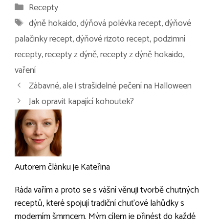
Rubriky
Recepty
Štítky
dýně hokaido
,
dýňová polévka recept
,
dýňové
palačinky recept
,
dýňové rizoto recept
,
podzimní
recepty
,
recepty z dýně
,
recepty z dýně hokaido
,
vaření
Navigace
Zábavné, ale i strašidelné pečení na Halloween
příspěvků
Jak opravit kapající kohoutek?
Autorem článku je Kateřina
Ráda vařím a proto se s vášní věnuji tvorbě chutných
receptů, které spojují tradiční chuťové lahůdky s
moderním šmrncem. Mým cílem je přinést do každé