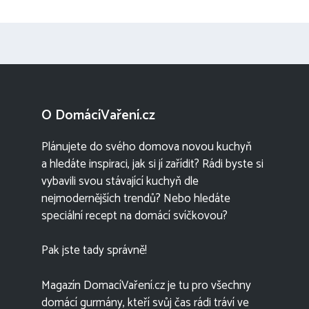
O DomácíVaření.cz
Plánujete do svého domova novou kuchyň
a hledáte inspiraci, jak si jí zařídit? Rádi byste si
vybavili svou stávající kuchyň dle
nejmodernějších trendů? Nebo hledáte
speciální recept na domácí svíčkovou?
Pak jste tady správně!
Magazín DomacíVaření.cz je tu pro všechny
domácí gurmány, kteří svůj čas rádi tráví ve