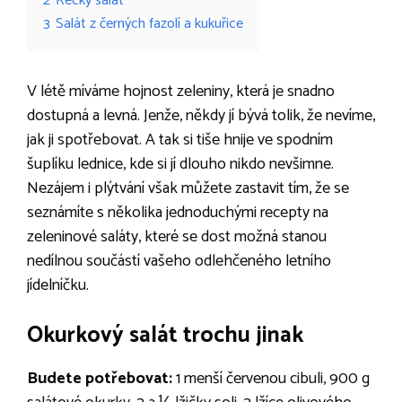
2
Řecký salát
3
Salát z černých fazolí a kukuřice
V létě míváme hojnost zeleniny, která je snadno
dostupná a levná. Jenže, někdy jí bývá tolik, že nevíme,
jak ji spotřebovat. A tak si tiše hnije ve spodním
šuplíku lednice, kde si jí dlouho nikdo nevšimne.
Nezájem i plýtvání však můžete zastavit tím, že se
seznámíte s několika jednoduchými recepty na
zeleninové saláty, které se dost možná stanou
nedílnou součástí vašeho odlehčeného letního
jídelníčku.
Okurkový salát trochu jinak
Budete potřebovat:
1 menší červenou cibuli, 900 g