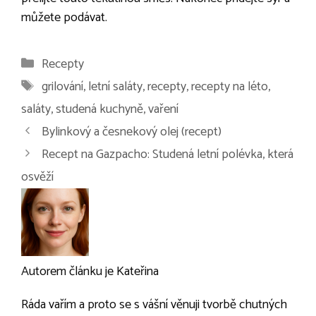
můžete podávat.
Rubriky
Recepty
Štítky
grilování
,
letní saláty
,
recepty
,
recepty na léto
,
saláty
,
studená kuchyně
,
vaření
Navigace
Bylinkový a česnekový olej (recept)
příspěvků
Recept na Gazpacho: Studená letní polévka, která
osvěží
Autorem článku je Kateřina
Ráda vařím a proto se s vášní věnuji tvorbě chutných