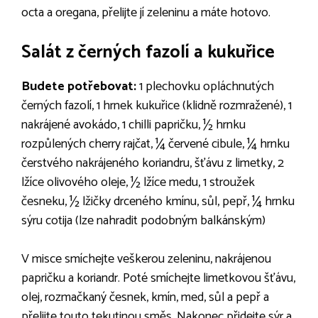
octa a oregana, přelijte jí zeleninu a máte hotovo.
Salát z černých fazolí a kukuřice
Budete potřebovat:
1 plechovku opláchnutých
černých fazolí, 1 hrnek kukuřice (klidně rozmražené), 1
nakrájené avokádo, 1 chilli papričku, ½ hrnku
rozpůlených cherry rajčat, ¼ červené cibule, ¼ hrnku
čerstvého nakrájeného koriandru, šťávu z limetky, 2
lžíce olivového oleje, ½ lžíce medu, 1 stroužek
česneku, ½ lžičky drceného kmínu, sůl, pepř, ¼ hrnku
sýru cotija (lze nahradit podobným balkánským)
V misce smíchejte veškerou zeleninu, nakrájenou
papričku a koriandr. Poté smíchejte limetkovou šťávu,
olej, rozmačkaný česnek, kmín, med, sůl a pepř a
přelijte touto tekutinou směs. Nakonec přidejte sýr a