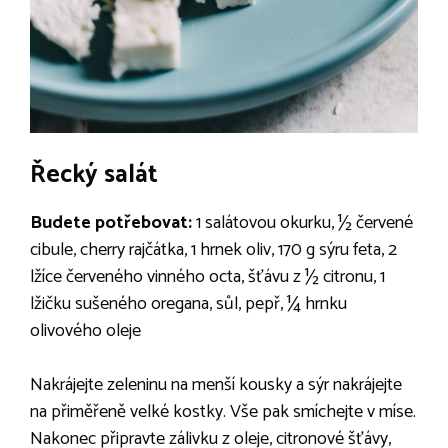
Řecký salát
Budete potřebovat:
1 salátovou okurku, ½ červené
cibule, cherry rajčátka, 1 hrnek oliv, 170 g sýru feta, 2
lžíce červeného vinného octa, šťávu z ½ citronu, 1
lžičku sušeného oregana, sůl, pepř, ¼ hrnku
olivového oleje
Nakrájejte zeleninu na menší kousky a sýr nakrájejte
na přiměřeně velké kostky. Vše pak smíchejte v míse.
Nakonec připravte zálivku z oleje, citronové šťávy,