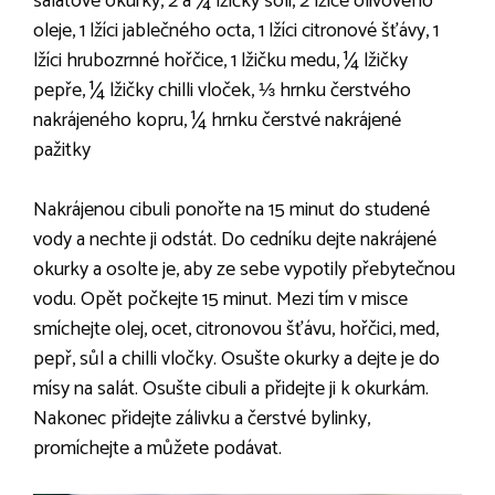
salátové okurky, 2 a ¼ lžičky soli, 2 lžíce olivového
oleje, 1 lžíci jablečného octa, 1 lžíci citronové šťávy, 1
lžíci hrubozrnné hořčice, 1 lžičku medu, ¼ lžičky
pepře, ¼ lžičky chilli vloček, ⅓ hrnku čerstvého
nakrájeného kopru, ¼ hrnku čerstvé nakrájené
pažitky
Nakrájenou cibuli ponořte na 15 minut do studené
vody a nechte ji odstát. Do cedníku dejte nakrájené
okurky a osolte je, aby ze sebe vypotily přebytečnou
vodu. Opět počkejte 15 minut. Mezi tím v misce
smíchejte olej, ocet, citronovou šťávu, hořčici, med,
pepř, sůl a chilli vločky. Osušte okurky a dejte je do
mísy na salát. Osušte cibuli a přidejte ji k okurkám.
Nakonec přidejte zálivku a čerstvé bylinky,
promíchejte a můžete podávat.