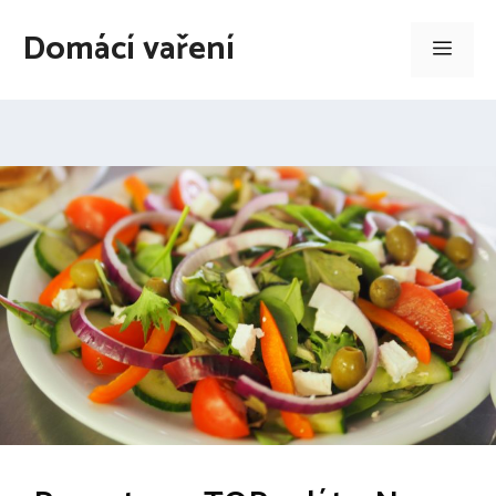
Přeskočit
Domácí vaření
na
Men
obsah