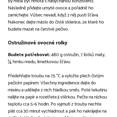
by měla být hmota s nadýchanou konzistencí.
Následně přidejte umyté ovoce a pořádně ho
zamíchejte. Vůbec nevadí, když z něj pustí šťáva.
Nakonec dejte máslo do čisté sklenice, ze které ho
budete mazat na čerstvé pečivo.
Ostružinové ovocné rolky
Budete potřebovat:
480 g ostružin, 7 lístků máty,
¼ hrnku medu, limetkovou šťávu
Předehřejte troubu na 75 °C a vyložte plech čistým
pečicím papírem. Všechny ingredience dejte do
mixéru a udělejte z nich hladkou směs. Poté tekutinu
nalijte na papír a rozetřete ji stěrkou. Pečte na nízkou
teplotu cca 5-6 hodin. Po vyjmutí z trouby nechte
plát cca 30 minut vychladnout a pak ho nakrájejte na