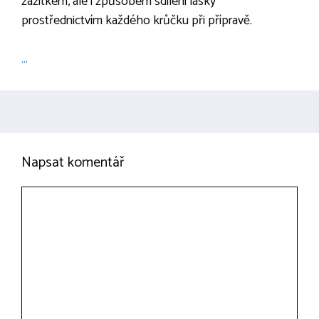
zážitkem, ale i způsobem sdílení lásky
prostřednictvím každého krůčku při přípravě.
...
Napsat komentář
Komentář