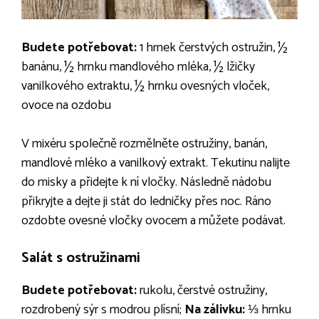
Budete potřebovat:
1 hrnek čerstvých ostružin, ½
banánu, ½ hrnku mandlového mléka, ½ lžičky
vanilkového extraktu, ½ hrnku ovesných vloček,
ovoce na ozdobu
V mixéru společně rozmělněte ostružiny, banán,
mandlové mléko a vanilkový extrakt. Tekutinu nalijte
do misky a přidejte k ní vločky. Následně nádobu
přikryjte a dejte ji stát do ledničky přes noc. Ráno
ozdobte ovesné vločky ovocem a můžete podávat.
Salát s ostružinami
Budete potřebovat:
rukolu, čerstvé ostružiny,
rozdrobený sýr s modrou plísní;
Na zálivku:
⅓ hrnku