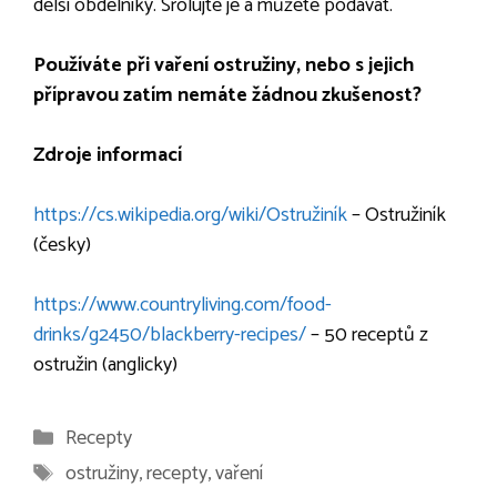
delší obdélníky. Srolujte je a můžete podávat.
Používáte při vaření ostružiny, nebo s jejich
přípravou zatím nemáte žádnou zkušenost?
Zdroje informací
https://cs.wikipedia.org/wiki/Ostružiník
– Ostružiník
(česky)
https://www.countryliving.com/food-
drinks/g2450/blackberry-recipes/
– 50 receptů z
ostružin (anglicky)
Rubriky
Recepty
Štítky
ostružiny
,
recepty
,
vaření