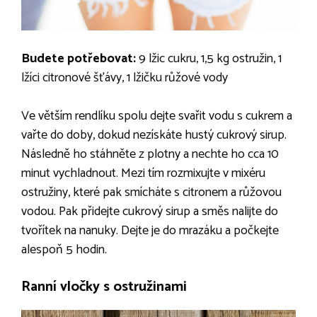
Budete potřebovat:
9 lžic cukru, 1,5 kg ostružin, 1
lžíci citronové šťávy, 1 lžičku růžové vody
Ve větším rendlíku spolu dejte svařit vodu s cukrem a
vařte do doby, dokud nezískáte hustý cukrový sirup.
Následně ho stáhněte z plotny a nechte ho cca 10
minut vychladnout. Mezi tím rozmixujte v mixéru
ostružiny, které pak smícháte s citronem a růžovou
vodou. Pak přidejte cukrový sirup a směs nalijte do
tvořítek na nanuky. Dejte je do mrazáku a počkejte
alespoň 5 hodin.
Ranní vločky s ostružinami