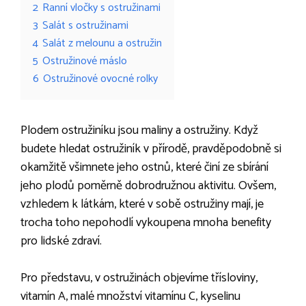
2
Ranní vločky s ostružinami
3
Salát s ostružinami
4
Salát z melounu a ostružin
5
Ostružinové máslo
6
Ostružinové ovocné rolky
Plodem ostružiníku jsou maliny a ostružiny. Když
budete hledat ostružiník v přírodě, pravděpodobně si
okamžitě všimnete jeho ostnů, které činí ze sbírání
jeho plodů poměrně dobrodružnou aktivitu. Ovšem,
vzhledem k látkám, které v sobě ostružiny mají, je
trocha toho nepohodlí vykoupena mnoha benefity
pro lidské zdraví.
Pro představu, v ostružinách objevíme třísloviny,
vitamín A, malé množství vitamínu C, kyselinu