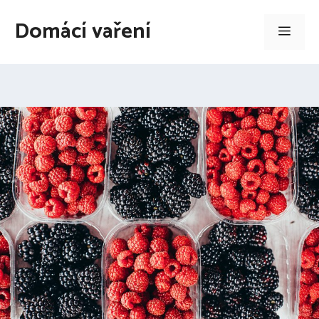
Přeskočit
Domácí vaření
na
Men
obsah