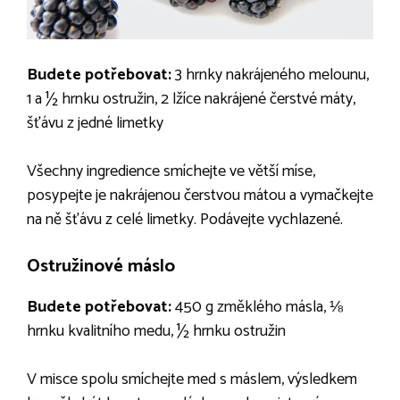
Budete potřebovat:
3 hrnky nakrájeného melounu,
1 a ½ hrnku ostružin, 2 lžíce nakrájené čerstvé máty,
šťávu z jedné limetky
Všechny ingredience smíchejte ve větší míse,
posypejte je nakrájenou čerstvou mátou a vymačkejte
na ně šťávu z celé limetky. Podávejte vychlazené.
Ostružinové máslo
Budete potřebovat:
450 g změklého másla, ⅛
hrnku kvalitního medu, ½ hrnku ostružin
V misce spolu smíchejte med s máslem, výsledkem