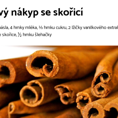
ý nákyp se skořicí
 másla, 4 hrnky mléka, ⅓ hrnku cukru, 2 lžičky vanilkového extr
ky skořice, ½ hrnku šlehačky