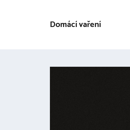
Přeskočit
na
obsah
Domácí vaření