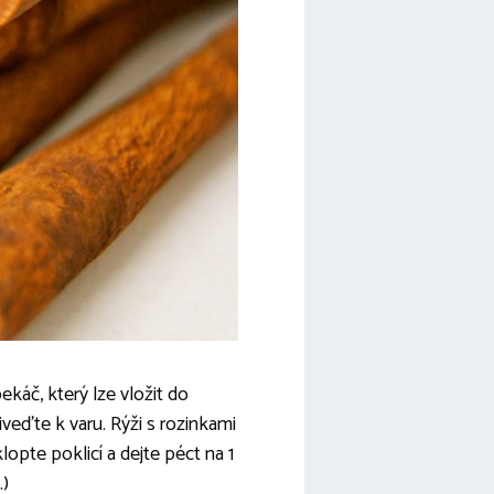
káč, který lze vložit do
veďte k varu. Rýži s rozinkami
opte poklicí a dejte péct na 1
.)