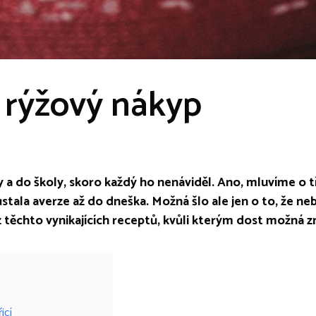
 rýžový nákyp
y a do školy, skoro každý ho nenáviděl. Ano, mluvíme o
tala averze až do dneška. Možná šlo ale jen o to, že neb
z těchto vynikajících receptů, kvůli kterým dost možná z
icí