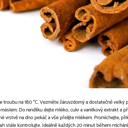
te troubu na 180 °C. Vezměte žáruvzdorný a dostatečně velký pe
áslem. Do rendlíku dejte mléko, cukr a vanilkový extrakt a při
é vrstvě na dno pekáč a vše přelijte mlékem. Promíchejte, přikl
ah stále kontrolujte. Ideálně každých 20 minut během míchání