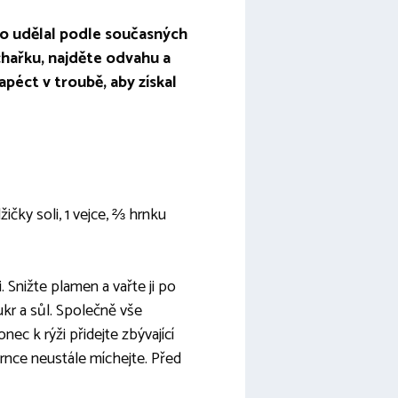
do udělal podle současných
chařku, najděte odvahu a
péct v troubě, aby získal
ičky soli, 1 vejce, ⅔ hrnku
. Snižte plamen a vařte ji po
ukr a sůl. Společně vše
ec k rýži přidejte zbývající
rnce neustále míchejte. Před