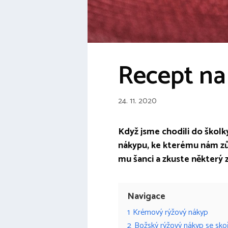
Recept na
24. 11. 2020
Když jsme chodili do školk
nákypu, ke kterému nám zůs
mu šanci a zkuste některý 
Navigace
1
Krémový rýžový nákyp
2
Božský rýžový nákyp se skoř