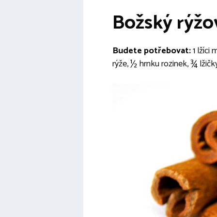
Božský rýžov
Budete potřebovat:
1 lžíci
rýže, ½ hrnku rozinek, ¾ lžič