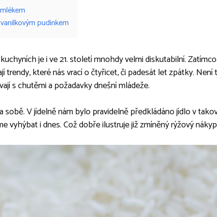
 mlékem
s vanilkovým pudinkem
kuchyních je i ve 21. století mnohdy velmi diskutabilní. Zatímc
jí trendy, které nás vrací o čtyřicet, či padesát let zpátky. Není
ají s chutěmi a požadavky dnešní mládeže.
na sobě. V jídelně nám bylo pravidelně předkládáno jídlo v takov
e vyhýbat i dnes. Což dobře ilustruje již zmíněný rýžový nákyp