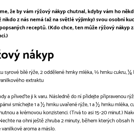
říme, že by vám rýžový nákyp chutnal, kdyby vám ho něk
ož nikdo z nás nemá (až na světlé výjimky) svou osobní ku
 popsaných receptů. (Kdo chce, ten může rýžový nákyp za
ci.)
žový nákyp
 syrové bílé rýže, 2 oddělené hrnky mléka, ⅓ hrnku cukru, ¼ lž
y vanilkového extraktu
dy a přiveďte ji k varu. Následně do ní přidejte připravenou rýži
pánvi smíchejte 1 a ½ hrnku uvařené rýže, 1 a ½ hrnku mléka, c
utnou a krémovou konzistenci. (Trvá to asi 15-20 minut.) Nakon
. Nechte na ohni ještě zhruba 2 minuty, během kterých obsah h
 vanilkové aroma a máslo.