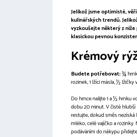
Jelikož jsme optimisté, vě
kulinářských trendů. Jelik
vyzkoušejte některý z níže
klasickou pevnou konzisten
Krémový rý
Budete potřebovat:
¾ hrnku
rozinek, 1 lžíci másla, ½ lžičk
Do hrnce nalijte 1 a ½ hrnku vo
dobu 20 minut. V čisté hlubší 
restujte, dokud směs nezíská h
mléko, celé vajíčko a rozinky
podáváním do nákypu přidejte